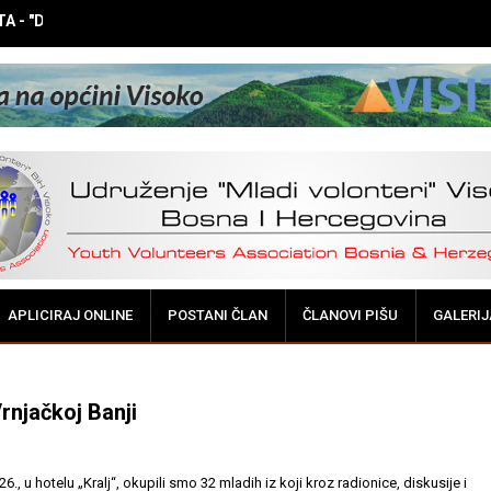
 - "DOK NE BUDE KASNO! Vršnjačka medijacija - potreba i mogućnos
APLICIRAJ ONLINE
POSTANI ČLAN
ČLANOVI PIŠU
GALERIJ
njačkoj Banji
6., u hotelu „Kralj“, okupili smo 32 mladih iz koji kroz radionice, diskusije i