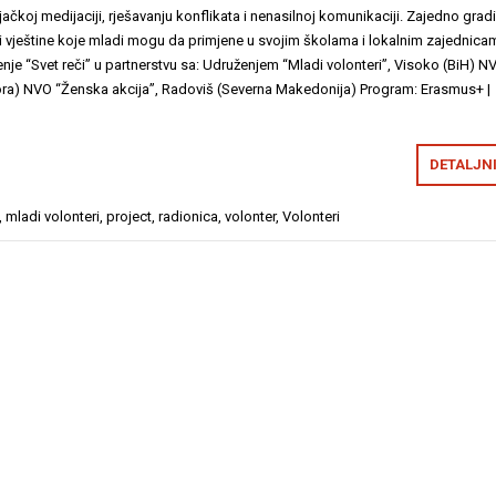
jačkoj medijaciji, rješavanju konflikata i nenasilnoj komunikaciji. Zajedno gra
 i vještine koje mladi mogu da primjene u svojim školama i lokalnim zajednica
enje “Svet reči” u partnerstvu sa: Udruženjem “Mladi volonteri”, Visoko (BiH) N
Gora) NVO “Ženska akcija”, Radoviš (Severna Makedonija) Program: Erasmus+ |
DETALJN
,
mladi volonteri
,
project
,
radionica
,
volonter
,
Volonteri