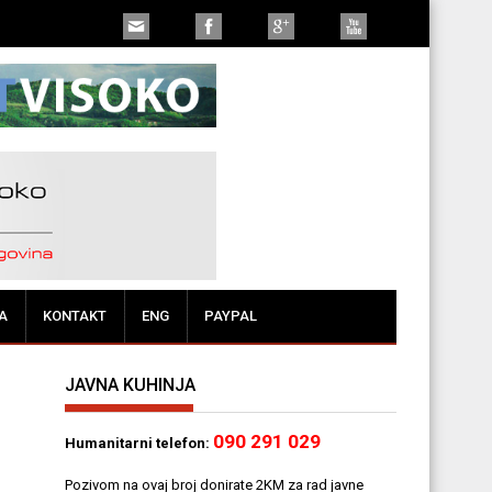
t da se dođe do rješenja"
A
KONTAKT
ENG
PAYPAL
JAVNA KUHINJA
090 291 029
Humanitarni telefon:
Pozivom na ovaj broj donirate 2KM za rad javne