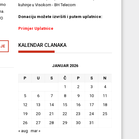
dimo
kuhinje u Visokom - BH Telecom
ma.
Donaciju možete izvršiti i putem uplatnice:
VO
Primjer Uplatnice
KALENDAR CLANAKA
IJE
JANUAR 2026
P
U
S
Č
P
S
N
1
2
3
4
5
6
7
8
9
10
11
12
13
14
15
16
17
18
19
20
21
22
23
24
25
26
27
28
29
30
31
« aug
mar »