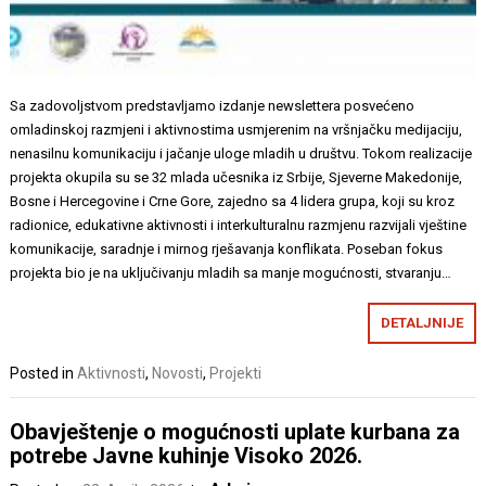
Sa zadovoljstvom predstavljamo izdanje newslettera posvećeno
omladinskoj razmjeni i aktivnostima usmjerenim na vršnjačku medijaciju,
nenasilnu komunikaciju i jačanje uloge mladih u društvu. Tokom realizacije
projekta okupila su se 32 mlada učesnika iz Srbije, Sjeverne Makedonije,
Bosne i Hercegovine i Crne Gore, zajedno sa 4 lidera grupa, koji su kroz
radionice, edukativne aktivnosti i interkulturalnu razmjenu razvijali vještine
komunikacije, saradnje i mirnog rješavanja konflikata. Poseban fokus
projekta bio je na uključivanju mladih sa manje mogućnosti, stvaranju…
DETALJNIJE
Posted in
Aktivnosti
,
Novosti
,
Projekti
Obavještenje o mogućnosti uplate kurbana za
potrebe Javne kuhinje Visoko 2026.