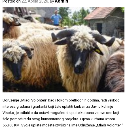
Admin
Posted on
22. Aprila 2026.
by
Udruženje „Mladi Volonteri“ kao i tokom prethodnih godina, radi velikog
interesa građana i građanki koji žele uplatiti kurban za Javnu kuhinju
Visoko, je odlučilo da ostavi mogućnost uplate kurbana za sve one koji
žele pomoći radu ovog humanitarnog projekta. Cijena kurbana iznosi
550,00 KM. Svoje uplate možete izvršiti na ime Udruženje „Mladi Volonteri“