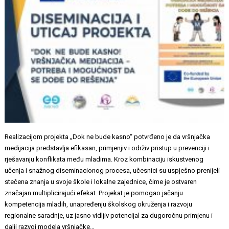
Realizacijom projekta „Dok ne bude kasno“ potvrđeno je da vršnjačka
medijacija predstavlja efikasan, primjenjiv i održiv pristup u prevenciji i
rješavanju konflikata među mladima. Kroz kombinaciju iskustvenog
učenja i snažnog diseminacionog procesa, učesnici su uspješno prenijeli
stečena znanja u svoje škole i lokalne zajednice, čime je ostvaren
značajan multiplicirajući efekat. Projekat je pomogao jačanju
kompetencija mladih, unapređenju školskog okruženja i razvoju
regionalne saradnje, uz jasno vidljiv potencijal za dugoročnu primjenu i
dalji razvoj modela vršnjačke…