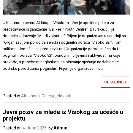
U Kulturnom centru Altintag u Visokom jučer je upriličen prijem za
predstavnike organizacije “Balikesir Youth Centre” iz Turske, čiji je
domaćin Udruženje “Mladi volonteri”. Prijem je organizovan u saradnji sa
“Organizacijom porodica šehida i poginulih boraca “Visoko 92””. Tom
prilikom, domaćini su predstavili rad Organizacije porodica šehida i
poginulih boraca “Visoko 92”, osnovnim ciljevima i aktivnostima koje
provode, s posebnim naglaskom na očuvanje sjećanja na šehide, te
podršku porodicama poginulim. Prijem je organizovan i u…
DETALJNIJE
Posted in
Aktivnosti
,
Galerija
,
Novosti
Javni poziv za mlade iz Visokog za učešće u
projektu
Admin
Posted on
4. Juna 2025.
by