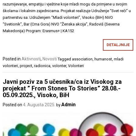
razumijevanje, empatiju i vještine koje mladi mogu da primjene u svojim
školama i lokalnim zajednicama. Projekat realizuje Udruženje “Svet reči” u
partnerstvu sa: Udruženjem “Mladi volonteri”, Visoko (BiH) NVO
“Svetionik”, Bar (Crna Gora) NVO “Ženska akcija”, Radoviš (Severna
Makedonija) Program: Erasmus+ | KA152
DETALJNIJE
Posted in
Aktivnosti
,
Novosti
Tagged
association
,
humanost
,
mladi
volonteri
,
project
,
radionica
,
volonter
,
Volonteri
Javni poziv za 5 učesnika/ca iz Visokog za
projekat ” From Stones To Stories” 28.08.-
05.09.2025., Visoko, BiH
Admin
Posted on
4. Augusta 2025.
by