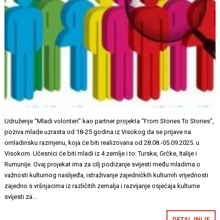
Udruženje “Mladi volonteri” kao partner projekta “From Stones To Stories”,
poziva mlade uzrasta od 18-25 godina iz Visokog da se prijave na
omladinsku razmjenu, koja će biti realizovana od 28.08.-05.09.2025. u
Visokom. Učesnici će biti mladi iz 4 zemlje i to: Turske, Grčke, Italije i
Rumunije. Ovaj projekat ima za cilj podizanje svijesti među mladima o
važnosti kulturnog naslijeđa, istraživanje zajedničkih kulturnih vrijednosti
zajedno s vršnjacima iz različitih zemalja i razvijanje osjećaja kulturne
svijesti za…
DETALJNIJE