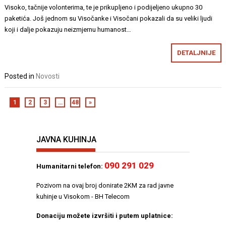
Visoko, tačnije volonterima, te je prikupljeno i podijeljeno ukupno 30
paketića. Još jednom su Visočanke i Visočani pokazali da su veliki ljudi
koji i dalje pokazuju neizmjernu humanost…
DETALJNIJE
Posted in
Novosti
1
2
3
…
48
»
JAVNA KUHINJA
090 291 029
Humanitarni telefon:
Pozivom na ovaj broj donirate 2KM za rad javne
kuhinje u Visokom - BH Telecom
Donaciju možete izvršiti i putem uplatnice: