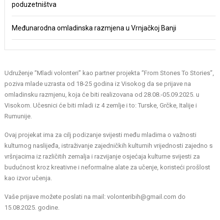
poduzetništva
Međunarodna omladinska razmjena u Vrnjačkoj Banji
Udruženje “Mladi volonteri” kao partner projekta “From Stones To Stories”,
poziva mlade uzrasta od 18-25 godina iz Visokog da se prijave na
omladinsku razmjenu, koja će biti realizovana od 28.08.-05.09.2025. u
Visokom. Učesnici će biti mladi iz 4 zemlje i to: Turske, Grčke, Italije i
Rumunije.
Ovaj projekat ima za cilj podizanje svijesti među mladima o važnosti
kulturnog naslijeđa, istraživanje zajedničkih kulturnih vrijednosti zajedno s
vršnjacima iz različitih zemalja i razvijanje osjećaja kulturne svijesti za
budućnost kroz kreativne i neformalne alate za učenje, koristeći prošlost
kao izvor učenja.
Vaše prijave možete poslati na mail: volonteribih@gmail.com do
15.08.2025. godine.