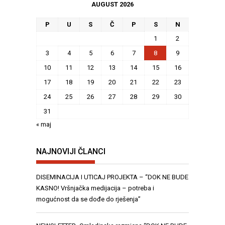
AUGUST 2026
P
U
S
Č
P
S
N
1
2
3
4
5
6
7
8
9
10
11
12
13
14
15
16
17
18
19
20
21
22
23
24
25
26
27
28
29
30
31
« maj
NAJNOVIJI ČLANCI
DISEMINACIJA I UTICAJ PROJEKTA – “DOK NE BUDE
KASNO! Vršnjačka medijacija – potreba i
mogućnost da se dođe do rješenja”