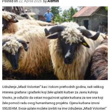
Admin
Posted on
22. Aprila 2026.
by
Udruženje „Mladi Volonteri“ kao i tokom prethodnih godina, radi velikog
interesa građana i građanki koji žele uplatiti kurban za Javnu kuhinju
Visoko, je odlučilo da ostavi mogućnost uplate kurbana za sve one koji
žele pomoći radu ovog humanitarnog projekta. Cijena kurbana iznosi
550,00 KM. Svoje uplate možete izvršiti na ime Udruženje „Mladi Volonteri“