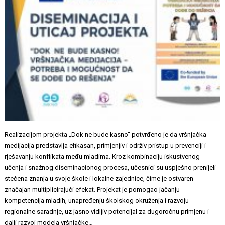
Realizacijom projekta „Dok ne bude kasno“ potvrđeno je da vršnjačka
medijacija predstavlja efikasan, primjenjiv i održiv pristup u prevenciji i
rješavanju konflikata među mladima. Kroz kombinaciju iskustvenog
učenja i snažnog diseminacionog procesa, učesnici su uspješno prenijeli
stečena znanja u svoje škole i lokalne zajednice, čime je ostvaren
značajan multiplicirajući efekat. Projekat je pomogao jačanju
kompetencija mladih, unapređenju školskog okruženja i razvoju
regionalne saradnje, uz jasno vidljiv potencijal za dugoročnu primjenu i
dalji razvoj modela vršnjačke…