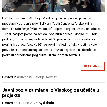
U Kulturnom centru Altintag u Visokom jučer je upriličen prijem za
predstavnike organizacije “Balikesir Youth Centre” iz Turske, čiji je
domaćin Udruženje “Mladi volonteri”. Prijem je organizovan u saradnji sa
“Organizacijom porodica šehida i poginulih boraca “Visoko 92””. Tom
prilikom, domaćini su predstavili rad Organizacije porodica šehida i
poginulih boraca “Visoko 92”, osnovnim ciljevima i aktivnostima koje
provode, s posebnim naglaskom na očuvanje sjećanja na šehide, te
podršku porodicama poginulim. Prijem je organizovan i u…
DETALJNIJE
Posted in
Aktivnosti
,
Galerija
,
Novosti
Javni poziv za mlade iz Visokog za učešće u
projektu
Admin
Posted on
4. Juna 2025.
by