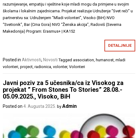
razumijevanje, empatiju i vještine koje mladi mogu da primjene u svojim
školama i lokalnim zajednicama. Projekat realizuje Udruženje “Svet reči” u
partnerstvu sa: Udruženjem “Mladi volonteri”, Visoko (BiH) NVO
“Svetionik”, Bar (Crna Gora) NVO “Ženska akcija”, Radoviš (Severna
Makedonija) Program: Erasmus+ | KA152
DETALJNIJE
Posted in
Aktivnosti
,
Novosti
Tagged
association
,
humanost
,
mladi
volonteri
,
project
,
radionica
,
volonter
,
Volonteri
Javni poziv za 5 učesnika/ca iz Visokog za
projekat ” From Stones To Stories” 28.08.-
05.09.2025., Visoko, BiH
Admin
Posted on
4. Augusta 2025.
by