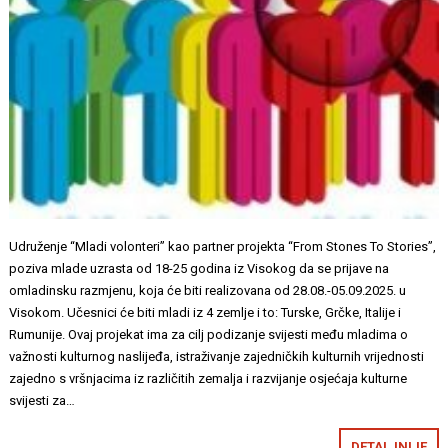
Udruženje “Mladi volonteri” kao partner projekta “From Stones To Stories”,
poziva mlade uzrasta od 18-25 godina iz Visokog da se prijave na
omladinsku razmjenu, koja će biti realizovana od 28.08.-05.09.2025. u
Visokom. Učesnici će biti mladi iz 4 zemlje i to: Turske, Grčke, Italije i
Rumunije. Ovaj projekat ima za cilj podizanje svijesti među mladima o
važnosti kulturnog naslijeđa, istraživanje zajedničkih kulturnih vrijednosti
zajedno s vršnjacima iz različitih zemalja i razvijanje osjećaja kulturne
svijesti za…
DETALJNIJE