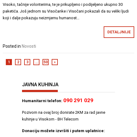
Visoko, tačnije volonterima, te je prikupljeno i podijeljeno ukupno 30
paketića. Još jednom su Visočanke i Visočani pokazali da su veliki ljudi
koji i dalje pokazuju neizmjernu humanost…
DETALJNIJE
Posted in
Novosti
1
2
3
…
50
»
JAVNA KUHINJA
090 291 029
Humanitarni telefon:
Pozivom na ovaj broj donirate 2KM za rad javne
kuhinje u Visokom - BH Telecom
Donaciju možete izvršiti i putem uplatnice: