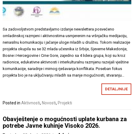
Sa zadovoljstvom predstavljamo izdanje newslettera posvećeno
omladinskoj razmjeni i aktivnostima usmjerenim na vršnjačku medijaciju,
nenasilnu komunikaciju i jačanje uloge mladih u društvu. Tokom realizacije
projekta okupila su se 32 mlada učesnika iz Srbije, Sjeverne Makedonije,
Bosne i Hercegovine i Crne Gore, zajedno sa 4 lidera grupa, koji su kroz
radionice, edukativne aktivnosti i interkulturalnu razmjenu razvijali vještine
komunikacije, saradnje i mirnog rješavanja konflikata. Poseban fokus
projekta bio je na uključivanju mladih sa manje mogućnosti, stvaranju…
DETALJNIJE
Posted in
Aktivnosti
,
Novosti
,
Projekti
Obavještenje o mogućnosti uplate kurbana za
potrebe Javne kuhinje Visoko 2026.