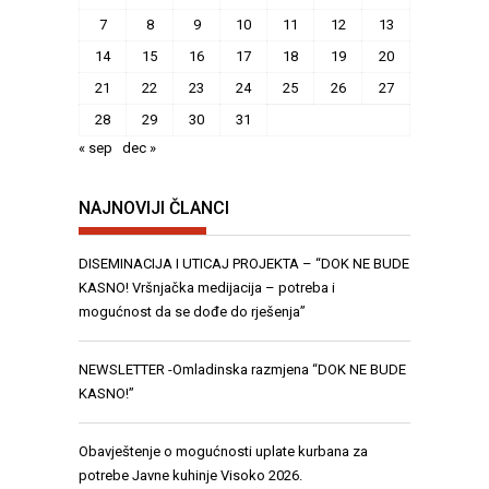
7
8
9
10
11
12
13
14
15
16
17
18
19
20
21
22
23
24
25
26
27
28
29
30
31
« sep
dec »
NAJNOVIJI ČLANCI
DISEMINACIJA I UTICAJ PROJEKTA – “DOK NE BUDE
KASNO! Vršnjačka medijacija – potreba i
mogućnost da se dođe do rješenja”
NEWSLETTER -Omladinska razmjena “DOK NE BUDE
KASNO!”
Obavještenje o mogućnosti uplate kurbana za
potrebe Javne kuhinje Visoko 2026.