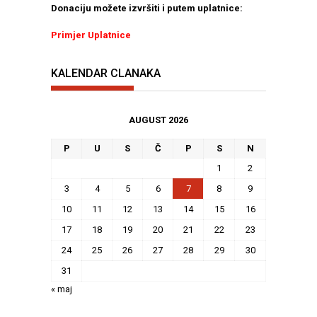
Donaciju možete izvršiti i putem uplatnice:
Primjer Uplatnice
KALENDAR CLANAKA
AUGUST 2026
P
U
S
Č
P
S
N
1
2
3
4
5
6
7
8
9
10
11
12
13
14
15
16
17
18
19
20
21
22
23
24
25
26
27
28
29
30
31
« maj