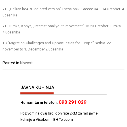
Y.E. „Balkan heART: colored version“ Thesaloniki Greece 04 – 14 October 4
ucesnika
Y.E. Turska, Konya, „International youth movement“ 15-23 October Turska
4 ucesnika
TC “Migration-Challenges and Opportunities for Europe” Serbia 22.
november to 1. December 2 ucesnika
Posted in
Novosti
JAVNA KUHINJA
090 291 029
Humanitarni telefon:
Pozivom na ovaj broj donirate 2KM za rad javne
kuhinje u Visokom - BH Telecom