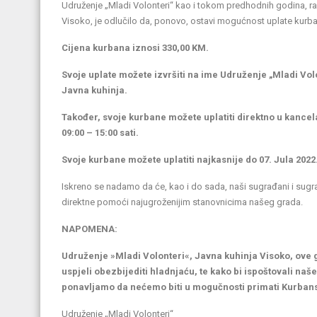
Udruženje „Mladi Volonteri“ kao i tokom predhodnih godina, radi
Visoko, je odlučilo da, ponovo, ostavi mogućnost uplate kurb
Cijena kurbana iznosi 330,00 KM.
Svoje uplate možete izvršiti na ime Udruženje „Mladi Vol
Javna kuhinja.
Također, svoje kurbane možete uplatiti direktno u kancel
09:00 – 15:00 sati.
Svoje kurbane možete uplatiti najkasnije do 07. Jula 2022
Iskreno se nadamo da će, kao i do sada, naši sugrađani i sug
direktne pomoći najugroženijim stanovnicima našeg grada.
NAPOMENA:
Udruženje »Mladi Volonteri«, Javna kuhinja Visoko, ove
uspjeli obezbijediti hladnjaću, te kako bi ispoštovali naš
ponavljamo da nećemo biti u mogučnosti primati Kurba
Udruženje „Mladi Volonteri“