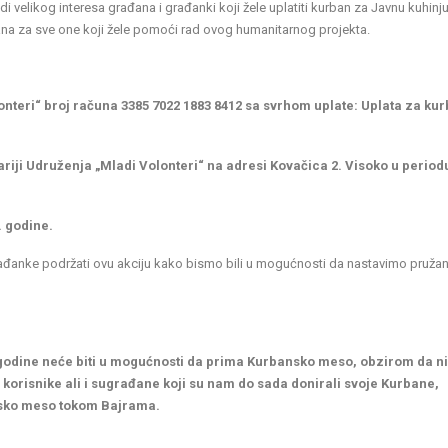
 velikog interesa građana i građanki koji žele uplatiti kurban za Javnu kuhinj
ana za sve one koji žele pomoći rad ovog humanitarnog projekta.
onteri“ broj računa 3385 7022 1883 8412 sa svrhom uplate: Uplata za ku
ariji Udruženja „Mladi Volonteri“ na adresi Kovačica 2. Visoko u period
. godine
.
rađanke podržati ovu akciju kako bismo bili u mogućnosti da nastavimo pružan
 godine neće biti u mogućnosti da prima Kurbansko meso, obzirom da 
e korisnike ali i sugrađane koji su nam do sada donirali svoje Kurbane,
nsko meso tokom Bajrama.