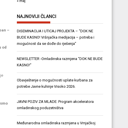
« maj
u
NAJNOVIJI ČLANCI
rban –
DISEMINACIJA I UTICAJ PROJEKTA – “DOK NE
BUDE KASNO! Vršnjačka medijacija – potreba i
mogućnost da se dođe do rješenja”
u od
NEWSLETTER -Omladinska razmjena “DOK NE BUDE
KASNO!”
je
Obavještenje o mogućnosti uplate kurbana za
potrebe Javne kuhinje Visoko 2026.
JAVNI POZIV ZA MLADE: Program akceleratora
nismo
omladinskog poduzetništva
Međunarodna omladinska razmjena u Vrnjačkoj