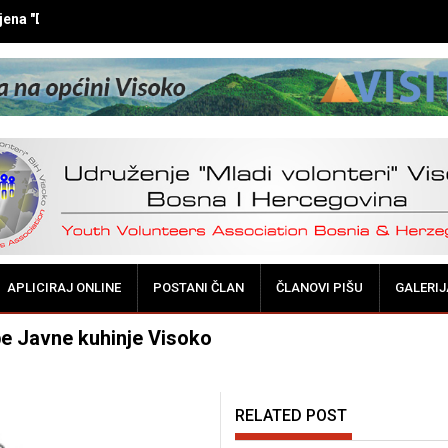
ena "DOK NE BUDE KASNO!"
APLICIRAJ ONLINE
POSTANI ČLAN
ČLANOVI PIŠU
GALERIJ
be Javne kuhinje Visoko
RELATED POST