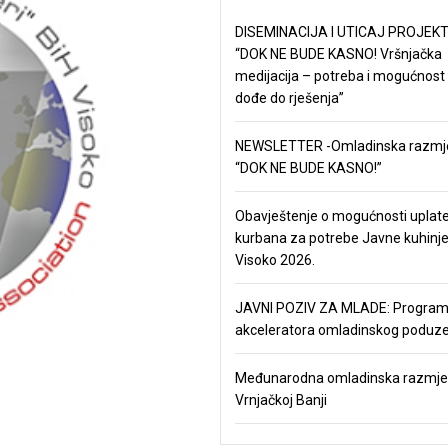
DISEMINACIJA I UTICAJ PROJEKT
“DOK NE BUDE KASNO! Vršnjačka
medijacija – potreba i mogućnost
dođe do rješenja”
NEWSLETTER -Omladinska razmj
“DOK NE BUDE KASNO!”
Obavještenje o mogućnosti uplat
kurbana za potrebe Javne kuhinj
Visoko 2026.
JAVNI POZIV ZA MLADE: Progra
akceleratora omladinskog poduze
Međunarodna omladinska razmje
Vrnjačkoj Banji