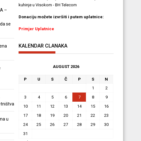
kuhinje u Visokom - BH Telecom
A –
Donaciju možete izvršiti i putem uplatnice:
 da se
Primjer Uplatnice
KALENDAR CLANAKA
ena
AUGUST 2026
e
e
P
U
S
Č
P
S
N
1
2
m
3
4
5
6
7
8
9
tništva
10
11
12
13
14
15
16
17
18
19
20
21
22
23
na u
24
25
26
27
28
29
30
31