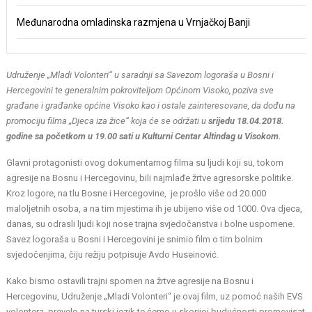
Međunarodna omladinska razmjena u Vrnjačkoj Banji
Udruženje „Mladi Volonteri“ u saradnji sa Savezom logoraša u Bosni i
Hercegovini te generalnim pokroviteljom Općinom Visoko, poziva sve
građane i građanke općine Visoko kao i ostale zainteresovane, da dođu na
promociju filma „Djeca iza žice“ koja će se održati u
srijedu
18.04.2018.
godine sa početkom u 19.00
sati u Kulturni Centar Altindag u Visokom.
Glavni protagonisti ovog dokumentarnog filma su ljudi koji su, tokom
agresije na Bosnu i Hercegovinu, bili najmlađe žrtve agresorske politike.
Kroz logore, na tlu Bosne i Hercegovine, je prošlo više od 20.000
maloljetnih osoba, a na tim mjestima ih je ubijeno više od 1000. Ova djeca,
danas, su odrasli ljudi koji nose trajna svjedočanstva i bolne uspomene.
Savez logoraša u Bosni i Hercegovini je snimio film o tim bolnim
svjedočenjima, čiju režiju potpisuje Avdo Huseinović.
Kako bismo ostavili trajni spomen na žrtve agresije na Bosnu i
Hercegovinu, Udruženje „Mladi Volonteri“ je ovaj film, uz pomoć naših EVS
volontera, prevelo na turski jezik te ćemo u skorijoj budućnosti promovisat