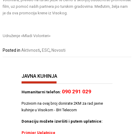
film, uz pomoć naših partnera po turskim gradovima. Međutim, želja nam
je da ova promocija krene iz Visokog.
Udruženje »Mladi Volonteri«
Posted in
Aktivnosti
,
ESC
,
Novosti
JAVNA KUHINJA
090 291 029
Humanitarni telefon:
Pozivom na ovaj broj donirate 2KM za rad javne
kuhinje u Visokom - BH Telecom
Donaciju možete izvršiti i putem uplatnice:
Primjer Uplatnice