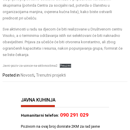
skupinama (potvrda Centra za socijalni rad, potvrda o članstvu u
organizacijama manjina, ovjerena kućna lista), kako biste ostvarili
prednost pri učešću.
Sve aktivnosti u radu sa djecom će biti realizovane u Društvenom centru
Visoko, a o terminima održavanja istih svi selektovani će biti naknadno
obaviješteni. Prijava za učešće će biti otvorena konstantno, ali zbog
ograničenih kapaciteta i resursa, nakon popunjavanja grupa, formirat će
se liste čekanja.
Javni-poziv-za-ucesce-na-aktivnostima2
Preuzmi
Posted in
Novosti
,
Trenutni projekti
JAVNA KUHINJA
090 291 029
Humanitarni telefon:
Pozivom na ovaj broj donirate 2KM za rad javne