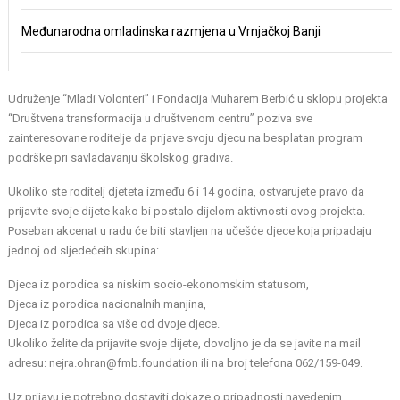
Međunarodna omladinska razmjena u Vrnjačkoj Banji
Udruženje “Mladi Volonteri” i Fondacija Muharem Berbić u sklopu projekta
“Društvena transformacija u društvenom centru” poziva sve
zainteresovane roditelje da prijave svoju djecu na besplatan program
podrške pri savladavanju školskog gradiva.
Ukoliko ste roditelj djeteta između 6 i 14 godina, ostvarujete pravo da
prijavite svoje dijete kako bi postalo dijelom aktivnosti ovog projekta.
Poseban akcenat u radu će biti stavljen na učešće djece koja pripadaju
jednoj od sljedećeih skupina:
Djeca iz porodica sa niskim socio-ekonomskim statusom,
Djeca iz porodica nacionalnih manjina,
Djeca iz porodica sa više od dvoje djece.
Ukoliko želite da prijavite svoje dijete, dovoljno je da se javite na mail
adresu:
nejra.ohran@fmb.foundation
ili na broj telefona 062/159-049.
Uz prijavu je potrebno dostaviti dokaze o pripadnosti navedenim