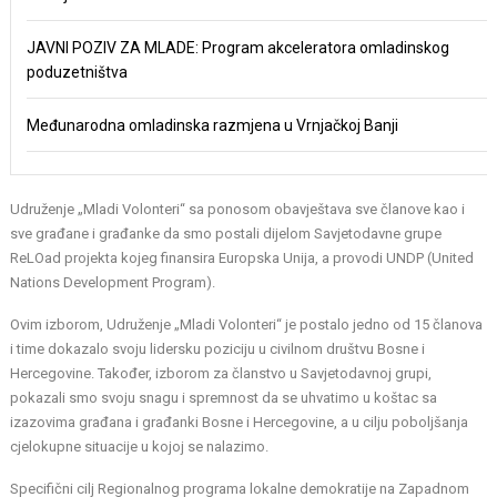
JAVNI POZIV ZA MLADE: Program akceleratora omladinskog
poduzetništva
Međunarodna omladinska razmjena u Vrnjačkoj Banji
Udruženje „Mladi Volonteri“ sa ponosom obavještava sve članove kao i
sve građane i građanke da smo postali dijelom Savjetodavne grupe
ReLOad projekta kojeg finansira Europska Unija, a provodi UNDP (United
Nations Development Program).
Ovim izborom, Udruženje „Mladi Volonteri“ je postalo jedno od 15 članova
i time dokazalo svoju lidersku poziciju u civilnom društvu Bosne i
Hercegovine. Također, izborom za članstvo u Savjetodavnoj grupi,
pokazali smo svoju snagu i spremnost da se uhvatimo u koštac sa
izazovima građana i građanki Bosne i Hercegovine, a u cilju poboljšanja
cjelokupne situacije u kojoj se nalazimo.
Specifični cilj Regionalnog programa lokalne demokratije na Zapadnom