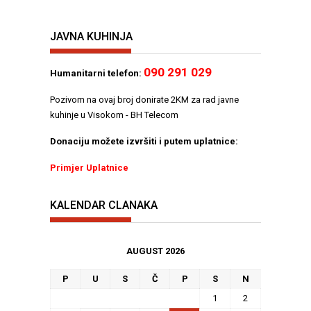
JAVNA KUHINJA
090 291 029
Humanitarni telefon:
Pozivom na ovaj broj donirate 2KM za rad javne
kuhinje u Visokom - BH Telecom
Donaciju možete izvršiti i putem uplatnice:
Primjer Uplatnice
KALENDAR CLANAKA
AUGUST 2026
P
U
S
Č
P
S
N
1
2