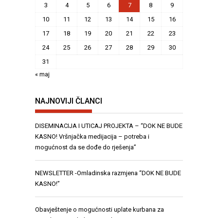
3
4
5
6
7
8
9
10
11
12
13
14
15
16
17
18
19
20
21
22
23
24
25
26
27
28
29
30
31
« maj
NAJNOVIJI ČLANCI
DISEMINACIJA I UTICAJ PROJEKTA – “DOK NE BUDE
KASNO! Vršnjačka medijacija – potreba i
mogućnost da se dođe do rješenja”
NEWSLETTER -Omladinska razmjena “DOK NE BUDE
KASNO!”
Obavještenje o mogućnosti uplate kurbana za