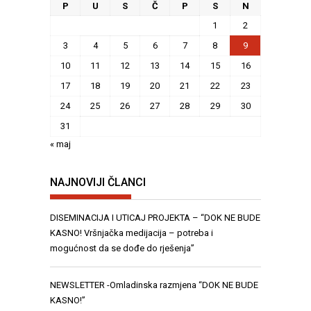
P
U
S
Č
P
S
N
1
2
3
4
5
6
7
8
9
10
11
12
13
14
15
16
17
18
19
20
21
22
23
24
25
26
27
28
29
30
31
« maj
NAJNOVIJI ČLANCI
DISEMINACIJA I UTICAJ PROJEKTA – “DOK NE BUDE
KASNO! Vršnjačka medijacija – potreba i
mogućnost da se dođe do rješenja”
NEWSLETTER -Omladinska razmjena “DOK NE BUDE
KASNO!”