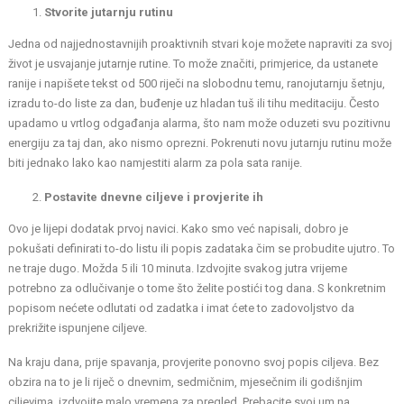
Stvorite jutarnju rutinu
Jedna od najjednostavnijih proaktivnih stvari koje možete napraviti za svoj
život je usvajanje jutarnje rutine. To može značiti, primjerice, da ustanete
ranije i napišete tekst od 500 riječi na slobodnu temu, ranojutarnju šetnju,
izradu to-do liste za dan, buđenje uz hladan tuš ili tihu meditaciju. Često
upadamo u vrtlog odgađanja alarma, što nam može oduzeti svu pozitivnu
energiju za taj dan, ako nismo oprezni. Pokrenuti novu jutarnju rutinu može
biti jednako lako kao namjestiti alarm za pola sata ranije.
Postavite dnevne ciljeve i provjerite ih
Ovo je lijepi dodatak prvoj navici. Kako smo već napisali, dobro je
pokušati definirati to-do listu ili popis zadataka čim se probudite ujutro. To
ne traje dugo. Možda 5 ili 10 minuta. Izdvojite svakog jutra vrijeme
potrebno za odlučivanje o tome što želite postići tog dana. S konkretnim
popisom nećete odlutati od zadatka i imat ćete to zadovoljstvo da
prekrižite ispunjene ciljeve.
Na kraju dana, prije spavanja, provjerite ponovno svoj popis ciljeva. Bez
obzira na to je li riječ o dnevnim, sedmičnim, mjesečnim ili godišnjim
ciljevima, izdvojite malo vremena za pregled. Prebacite svoj um na