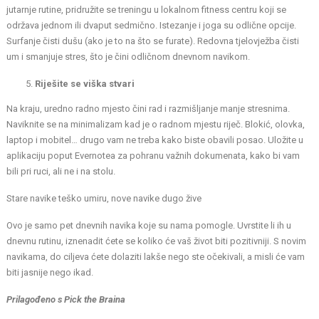
jutarnje rutine, pridružite se treningu u lokalnom fitness centru koji se
održava jednom ili dvaput sedmično. Istezanje i joga su odlične opcije.
Surfanje čisti dušu (ako je to na što se furate). Redovna tjelovježba čisti
um i smanjuje stres, što je čini odličnom dnevnom navikom.
Riješite se viška stvari
Na kraju, uredno radno mjesto čini rad i razmišljanje manje stresnima.
Naviknite se na minimalizam kad je o radnom mjestu riječ. Blokić, olovka,
laptop i mobitel… drugo vam ne treba kako biste obavili posao. Uložite u
aplikaciju poput Evernotea za pohranu važnih dokumenata, kako bi vam
bili pri ruci, ali ne i na stolu.
Stare navike teško umiru, nove navike dugo žive
Ovo je samo pet dnevnih navika koje su nama pomogle. Uvrstite li ih u
dnevnu rutinu, iznenadit ćete se koliko će vaš život biti pozitivniji. S novim
navikama, do ciljeva ćete dolaziti lakše nego ste očekivali, a misli će vam
biti jasnije nego ikad.
Prilagođeno s Pick the Braina