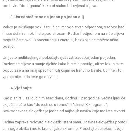
postavku “dostignuća” kako bi stalno bili svjesni ciljeva.
Usredotočite se na jedan po jedan cilj
Veliko je iskušenje pokušati učiniti mnogo stvari odjednom, osobito kad
imate definiran rok ili ste pod stresom. Radite li odjednom na više ciljeva
raspršit ćete svoju koncentraciju i energiju, bez kojih ne možete ništa
postići.
Umjesto multitaskinga, pokušajte rješavati zadatke jedan po jedan.
Razlomite ciljeve u manje djeliće kako biste ih postilgi, ali se fokusirajte
poput lasera na onaj specifični cilj kojim se trenutno bavite. Učinite li to,
vjerojatnije je da ćete ga ostvariti.
Vježbajte
Kad planiraju za idućih mjesec dana, godinu ili pet godina, većina ljudi će
uključiti nešto kao “dovesti se u formu” ili “skinut X kilograma”.
Svakodnevna tjelovježba je jedna od najboljih navika koje možete stvoriti.
Jedina zapreka redovitoj tjelovježbi ste vi sami. Dnevna tjelovježba postoji
u mnogo oblika i može krenuti jako skromno. Prošetajte se tokom svoje