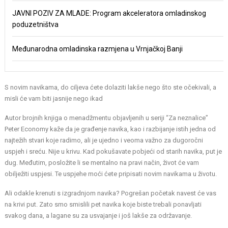
JAVNI POZIV ZA MLADE: Program akceleratora omladinskog
poduzetništva
Međunarodna omladinska razmjena u Vrnjačkoj Banji
S novim navikama, do ciljeva ćete dolaziti lakše nego što ste očekivali, a
misli će vam biti jasnije nego ikad
Autor brojnih knjiga o menadžmentu objavljenih u seriji “Za neznalice”
Peter Economy kaže da je građenje navika, kao i razbijanje istih jedna od
najtežih stvari koje radimo, ali je ujedno i veoma važno za dugoročni
uspjeh i sreću. Nije u krivu. Kad pokušavate pobjeći od starih navika, put je
dug. Međutim, posložite li se mentalno na pravi način, život će vam
obilježiti uspjesi. Te uspjehe moći ćete pripisati novim navikama u životu.
Ali odakle krenuti s izgradnjom navika? Pogrešan početak navest će vas
na krivi put. Zato smo smislili pet navika koje biste trebali ponavljati
svakog dana, a lagane su za usvajanje i još lakše za održavanje.