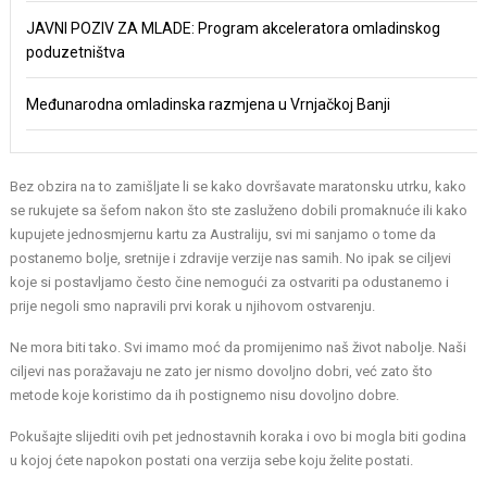
JAVNI POZIV ZA MLADE: Program akceleratora omladinskog
poduzetništva
Međunarodna omladinska razmjena u Vrnjačkoj Banji
Bez obzira na to zamišljate li se kako dovršavate maratonsku utrku, kako
se rukujete sa šefom nakon što ste zasluženo dobili promaknuće ili kako
kupujete jednosmjernu kartu za Australiju, svi mi sanjamo o tome da
postanemo bolje, sretnije i zdravije verzije nas samih. No ipak se ciljevi
koje si postavljamo često čine nemogući za ostvariti pa odustanemo i
prije negoli smo napravili prvi korak u njihovom ostvarenju.
Ne mora biti tako. Svi imamo moć da promijenimo naš život nabolje. Naši
ciljevi nas poražavaju ne zato jer nismo dovoljno dobri, već zato što
metode koje koristimo da ih postignemo nisu dovoljno dobre.
Pokušajte slijediti ovih pet jednostavnih koraka i ovo bi mogla biti godina
u kojoj ćete napokon postati ona verzija sebe koju želite postati.