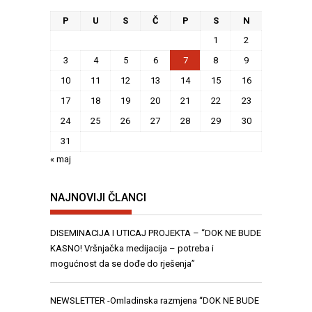
P
U
S
Č
P
S
N
1
2
3
4
5
6
7
8
9
10
11
12
13
14
15
16
17
18
19
20
21
22
23
24
25
26
27
28
29
30
31
« maj
NAJNOVIJI ČLANCI
DISEMINACIJA I UTICAJ PROJEKTA – “DOK NE BUDE
KASNO! Vršnjačka medijacija – potreba i
mogućnost da se dođe do rješenja”
NEWSLETTER -Omladinska razmjena “DOK NE BUDE