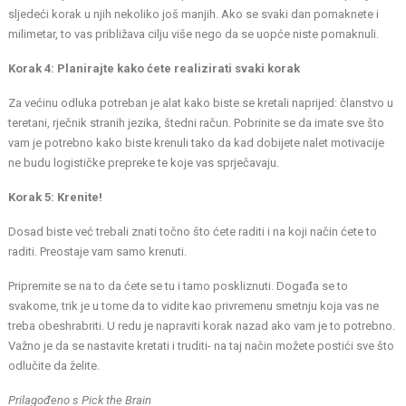
sljedeći korak u njih nekoliko još manjih. Ako se svaki dan pomaknete i
milimetar, to vas približava cilju više nego da se uopće niste pomaknuli.
Korak 4: Planirajte kako ćete realizirati svaki korak
Za većinu odluka potreban je alat kako biste se kretali naprijed: članstvo u
teretani, rječnik stranih jezika, štedni račun. Pobrinite se da imate sve što
vam je potrebno kako biste krenuli tako da kad dobijete nalet motivacije
ne budu logističke prepreke te koje vas sprječavaju.
Korak 5: Krenite!
Dosad biste već trebali znati točno što ćete raditi i na koji način ćete to
raditi. Preostaje vam samo krenuti.
Pripremite se na to da ćete se tu i tamo poskliznuti. Događa se to
svakome, trik je u tome da to vidite kao privremenu smetnju koja vas ne
treba obeshrabriti. U redu je napraviti korak nazad ako vam je to potrebno.
Važno je da se nastavite kretati i truditi- na taj način možete postići sve što
odlučite da želite.
Prilagođeno s Pick the Brain