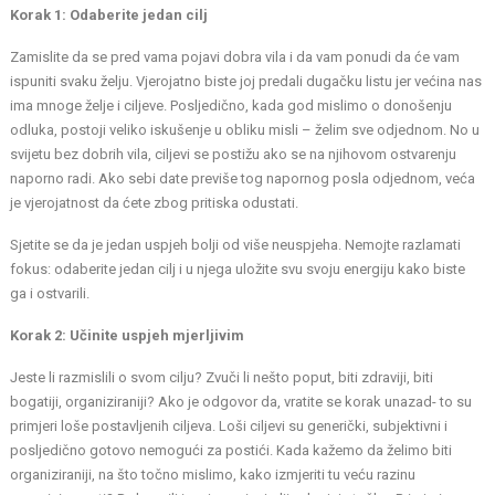
Korak 1: Odaberite jedan cilj
Zamislite da se pred vama pojavi dobra vila i da vam ponudi da će vam
ispuniti svaku želju. Vjerojatno biste joj predali dugačku listu jer većina nas
ima mnoge želje i ciljeve. Posljedično, kada god mislimo o donošenju
odluka, postoji veliko iskušenje u obliku misli – želim sve odjednom. No u
svijetu bez dobrih vila, ciljevi se postižu ako se na njihovom ostvarenju
naporno radi. Ako sebi date previše tog napornog posla odjednom, veća
je vjerojatnost da ćete zbog pritiska odustati.
Sjetite se da je jedan uspjeh bolji od više neuspjeha. Nemojte razlamati
fokus: odaberite jedan cilj i u njega uložite svu svoju energiju kako biste
ga i ostvarili.
Korak 2: Učinite uspjeh mjerljivim
Jeste li razmislili o svom cilju? Zvuči li nešto poput, biti zdraviji, biti
bogatiji, organiziraniji? Ako je odgovor da, vratite se korak unazad- to su
primjeri loše postavljenih ciljeva. Loši ciljevi su generički, subjektivni i
posljedično gotovo nemogući za postići. Kada kažemo da želimo biti
organiziraniji, na što točno mislimo, kako izmjeriti tu veću razinu