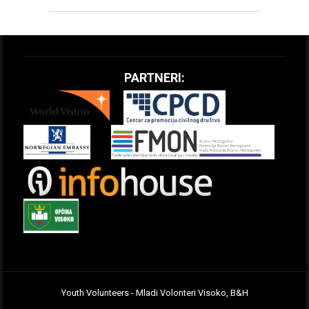
PARTNERI:
Youth Volunteers - Mladi Volonteri Visoko, B&H