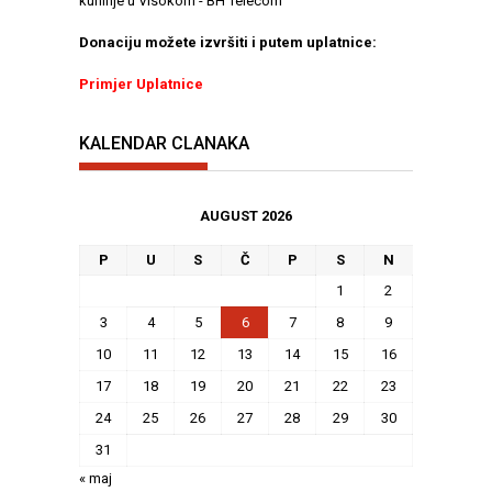
kuhinje u Visokom - BH Telecom
Donaciju možete izvršiti i putem uplatnice:
Primjer Uplatnice
KALENDAR CLANAKA
AUGUST 2026
P
U
S
Č
P
S
N
1
2
3
4
5
6
7
8
9
10
11
12
13
14
15
16
17
18
19
20
21
22
23
24
25
26
27
28
29
30
31
« maj