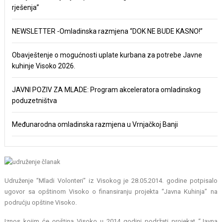
rješenja”
NEWSLETTER -Omladinska razmjena “DOK NE BUDE KASNO!”
Obavještenje o mogućnosti uplate kurbana za potrebe Javne
kuhinje Visoko 2026.
JAVNI POZIV ZA MLADE: Program akceleratora omladinskog
poduzetništva
Međunarodna omladinska razmjena u Vrnjačkoj Banji
Udruženje “Mladi Volonteri” iz Visokog je 28.05.2014. godine potpisalo
ugovor sa opštinom Visoko o finansiranju projekta “Javna Kuhinja” na
podrućju opštine Visoko.
Iznos kojim će opština Visoko u 2014 godini podržati projekat “Javna