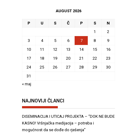
AUGUST 2026
P
U
S
Č
P
S
N
1
2
3
4
5
6
7
8
9
10
11
12
13
14
15
16
17
18
19
20
21
22
23
24
25
26
27
28
29
30
31
« maj
NAJNOVIJI ČLANCI
DISEMINACIJA I UTICAJ PROJEKTA – “DOK NE BUDE
KASNO! Vršnjačka medijacija – potreba i
mogućnost da se dođe do rješenja”