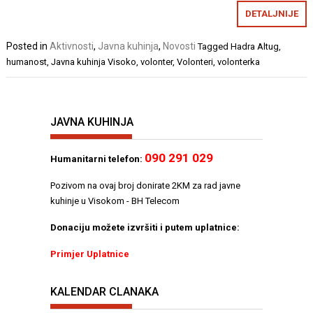
DETALJNIJE
Posted in
Aktivnosti
,
Javna kuhinja
,
Novosti
Tagged
Hadra Altug
,
humanost
,
Javna kuhinja Visoko
,
volonter
,
Volonteri
,
volonterka
JAVNA KUHINJA
090 291 029
Humanitarni telefon:
Pozivom na ovaj broj donirate 2KM za rad javne
kuhinje u Visokom - BH Telecom
Donaciju možete izvršiti i putem uplatnice:
Primjer Uplatnice
KALENDAR CLANAKA