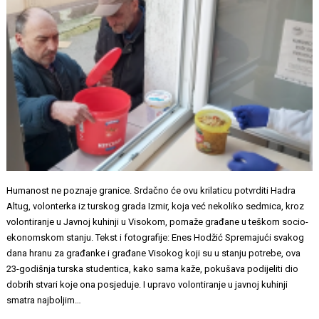
Humanost ne poznaje granice. Srdačno će ovu krilaticu potvrditi Hadra
Altug, volonterka iz turskog grada Izmir, koja već nekoliko sedmica, kroz
volontiranje u Javnoj kuhinji u Visokom, pomaže građane u teškom socio-
ekonomskom stanju. Tekst i fotografije: Enes Hodžić Spremajući svakog
dana hranu za građanke i građane Visokog koji su u stanju potrebe, ova
23-godišnja turska studentica, kako sama kaže, pokušava podijeliti dio
dobrih stvari koje ona posjeduje. I upravo volontiranje u javnoj kuhinji
smatra najboljim…