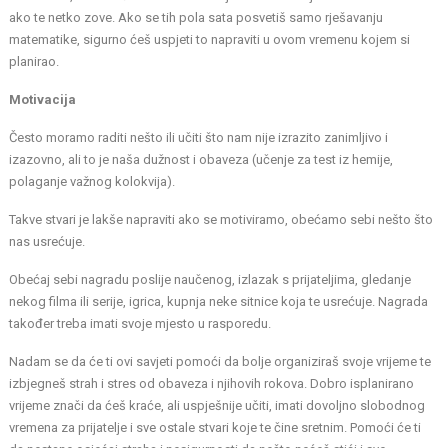
ako te netko zove. Ako se tih pola sata posvetiš samo rješavanju
matematike, sigurno ćeš uspjeti to napraviti u ovom vremenu kojem si
planirao.
Motivacija
Često moramo raditi nešto ili učiti što nam nije izrazito zanimljivo i
izazovno, ali to je naša dužnost i obaveza (učenje za test iz hemije,
polaganje važnog kolokvija).
Takve stvari je lakše napraviti ako se motiviramo, obećamo sebi nešto što
nas usrećuje.
Obećaj sebi nagradu poslije naučenog, izlazak s prijateljima, gledanje
nekog filma ili serije, igrica, kupnja neke sitnice koja te usrećuje. Nagrada
također treba imati svoje mjesto u rasporedu.
Nadam se da će ti ovi savjeti pomoći da bolje organiziraš svoje vrijeme te
izbjegneš strah i stres od obaveza i njihovih rokova. Dobro isplanirano
vrijeme znači da ćeš kraće, ali uspješnije učiti, imati dovoljno slobodnog
vremena za prijatelje i sve ostale stvari koje te čine sretnim. Pomoći će ti