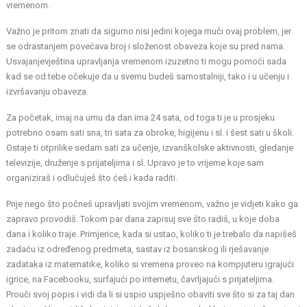
vremenom.
Važno je pritom znati da sigurno nisi jedini kojega muči ovaj problem, jer
se odrastanjem povećava broj i složenost obaveza koje su pred nama.
Usvajanjevještina upravljanja vremenom izuzetno ti mogu pomoći sada
kad se od tebe očekuje da u svemu budeš samostalniji, tako i u učenju i
izvršavanju obaveza.
Za početak, imaj na umu da dan ima 24 sata, od toga ti je u prosjeku
potrebno osam sati sna, tri sata za obroke, higijenu i sl. i šest sati u školi.
Ostaje ti otprilike sedam sati za učenje, izvanškolske aktivnosti, gledanje
televizije, druženje s prijateljima i sl. Upravo je to vrijeme koje sam
organiziraš i odlučuješ što ćeš i kada raditi.
Prije nego što počneš upravljati svojim vremenom, važno je vidjeti kako ga
zapravo provodiš. Tokom par dana zapisuj sve što radiš, u koje doba
dana i koliko traje. Primjerice, kada si ustao, koliko ti je trebalo da napišeš
zadaću iz određenog predmeta, sastav iz bosanskog ili rješavanje
zadataka iz matematike, koliko si vremena proveo na kompjuteru igrajući
igrice, na Facebooku, surfajući po internetu, čavrljajući s prijateljima.
Prouči svoj popis i vidi da li si uspio uspješno obaviti sve što si za taj dan