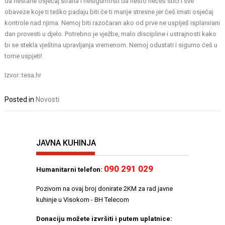
da nestane osjećaj straha i nesigurnosti da nešto nećeš stići i sve
obaveze koje ti teško padaju biti će ti manje stresne jer ćeš imati osjećaj
kontrole nad njima. Nemoj biti razočaran ako od prve ne uspiješ isplanirani
dan provesti u djelo. Potrebno je vježbe, malo discipline i ustrajnosti kako
bi se stekla vještina upravljanja vremenom. Nemoj odustati i sigurno ćeš u
tome uspjeti!
Izvor: tesa.hr
Posted in
Novosti
JAVNA KUHINJA
090 291 029
Humanitarni telefon:
Pozivom na ovaj broj donirate 2KM za rad javne
kuhinje u Visokom - BH Telecom
Donaciju možete izvršiti i putem uplatnice: