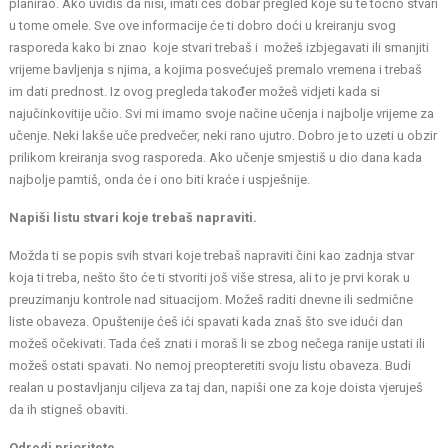
planirao. Ako uvidiš da nisi, imati ćeš dobar pregled koje su te točno stvari
u tome omele. Sve ove informacije će ti dobro doći u kreiranju svog
rasporeda kako bi znao koje stvari trebaš i možeš izbjegavati ili smanjiti
vrijeme bavljenja s njima, a kojima posvećuješ premalo vremena i trebaš
im dati prednost. Iz ovog pregleda također možeš vidjeti kada si
najučinkovitije učio. Svi mi imamo svoje načine učenja i najbolje vrijeme za
učenje. Neki lakše uče predvečer, neki rano ujutro. Dobro je to uzeti u obzir
prilikom kreiranja svog rasporeda. Ako učenje smjestiš u dio dana kada
najbolje pamtiš, onda će i ono biti kraće i uspješnije.
Napiši listu stvari koje trebaš napraviti.
Možda ti se popis svih stvari koje trebaš napraviti čini kao zadnja stvar
koja ti treba, nešto što će ti stvoriti još više stresa, ali to je prvi korak u
preuzimanju kontrole nad situacijom. Možeš raditi dnevne ili sedmične
liste obaveza. Opuštenije ćeš ići spavati kada znaš što sve idući dan
možeš očekivati. Tada ćeš znati i moraš li se zbog nečega ranije ustati ili
možeš ostati spavati. No nemoj preopteretiti svoju listu obaveza. Budi
realan u postavljanju ciljeva za taj dan, napiši one za koje doista vjeruješ
da ih stigneš obaviti.
Odredi prioritete