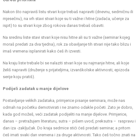
Nakon što napraviš listu stvari koje trebaš napraviti (dnevnu, sedmičnu ili
mjesečnu), na vrh stavi stvari koje su ti važne i hitne (zadaća, učenje za
ispit) to su stvari koje zbog rokova danas trebaš obaviti.
Na sredinu liste stavi stvari koje nisu hitne ali su ti važne (seminar kojeg
moraš predati za dva tjedna), rok za obavljanje tih stvari nije tako blizu i
imaš vremena isplanirati kako ćeš ih izvesti.
Na kraju liste trebale bi se nalaziti stvari koje su najmanje hitne, ali koje
želiš napraviti (druženje s prijateljima, izvanškolske aktivnosti, epizoda
serije koju pratiš).
Podijeli zadatak u manje dijelove
Postavljanje velikih zadataka, primjerice pisanje seminara, može nas
odmah na početku demotivirati i ne znamo odakle početi. Zato je dobro,
kada god možeš, veći zadatak podijeliti na manje dijelove. Primjerice,
danas – pretražujem literaturu, sutra – pišem uvod, preksutra – raspravu i
dan iza -zaključak. Do kraja sedmice stići ćeš predati seminar, a pritom
ćeš imati svaki dan vremena i za druge aktivnosti. Tako ćeš točno znati na