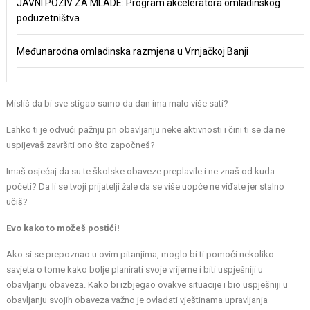
JAVNI POZIV ZA MLADE: Program akceleratora omladinskog
poduzetništva
Međunarodna omladinska razmjena u Vrnjačkoj Banji
Misliš da bi sve stigao samo da dan ima malo više sati?
Lahko ti je odvući pažnju pri obavljanju neke aktivnosti i čini ti se da ne
uspijevaš završiti ono što započneš?
Imaš osjećaj da su te školske obaveze preplavile i ne znaš od kuda
početi? Da li se tvoji prijatelji žale da se više uopće ne viđate jer stalno
učiš?
Evo kako to možeš postići!
Ako si se prepoznao u ovim pitanjima, moglo bi ti pomoći nekoliko
savjeta o tome kako bolje planirati svoje vrijeme i biti uspješniji u
obavljanju obaveza. Kako bi izbjegao ovakve situacije i bio uspješniji u
obavljanju svojih obaveza važno je ovladati vještinama upravljanja