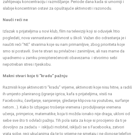
zahtijevaju koncentraciju i razmišljanje. Periode dana kada si umorniji i
slabije koncentriran ostavi za opuštajuće aktivnosti i razonodu.
Nauči reći ne
Izlazak s prijateljima u novi klub, film na televiziji koji si oduvijek htio
pogledati, nova vannastavna aktivnost u školi. Važan dio odrastanja je i
naučiti reći ”NE” stvarima koje su nam primamljive, zbog prioriteta koje
smo si postavili. Sve te stvari su privlačne i zanimljive, ali nas mame da
upadnemo u zamku preopterećenosti obavezama i stvorimo sebi
nepotreban stres i tjeskobu.
Makni stvari koje ti ”kradu” pažnju
Razmisli koje aktivnosti ti ”kradu” vrijeme, aktivnosti koje nisu hitne, a radiš
ih umjesto planiranog (igranje igrica, kafa s prijateljima, visiš na
Facebooku, čavrljanje, sanjarenje, gledanje klipova na youtubeu, surfanje
netom…). Kako bi izbjegao trošenje vremena i produljivanje vremena
učenja, primjerice, matematike, koja ti možda ionako nije draga, ukloni od
sebe sve što ti odvlači pažnju. Tih pola sata za koje si procijenio da ti je
dovoljno za zadaću – isključi mobitel, isključi se s Facebooka, zatvori
vrata sobe, reci ukućanima da te to vrijeme ne smetaju i ne donose telefon