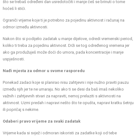
što se trebaš određeni dan usredotočiti i manje ćeš se brinuti o tome
hoćeš li stići.
Ograniči vrijeme koje ti je potrebno za pojedinu aktivnost i računaj na
odmor između aktivnosti.
Nakon što si podijelio zadatak u manje dijelove, odredi vremenski period,
koliko ti treba za pojedinu aktivnost. Drži se tog određenog vremena jer
ako ga produžuješ može doći do umora, pada koncentracije i manje
uspješnosti.
Nađi mjesta za odmor u svome rasporedu
Ponekad zadaci koje si planirao nisu zahtjevni i nije nužno praviti pauzu
između njih jer te ne umaraju. No ako ti se desi da baš imaš nekoliko
važnih i zahtjevnih stvari za napraviti, nemoj prelaziti s aktivnosti na
aktivnost. Uzmi predah i napravi nešto što te opušta, napravi kratku šetnju
ili popričaj s nekime.
Odaberi pravo vrijeme za svaki zadatak
Vrijeme kada si svjež i odmoran iskoristi za zadatke koji od tebe