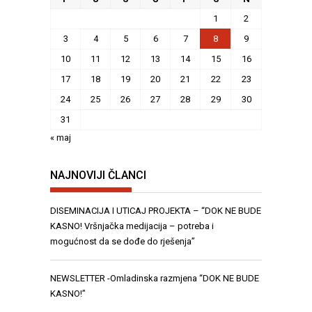
1
2
3
4
5
6
7
8
9
10
11
12
13
14
15
16
17
18
19
20
21
22
23
24
25
26
27
28
29
30
31
« maj
NAJNOVIJI ČLANCI
DISEMINACIJA I UTICAJ PROJEKTA – “DOK NE BUDE
KASNO! Vršnjačka medijacija – potreba i
mogućnost da se dođe do rješenja”
NEWSLETTER -Omladinska razmjena “DOK NE BUDE
KASNO!”