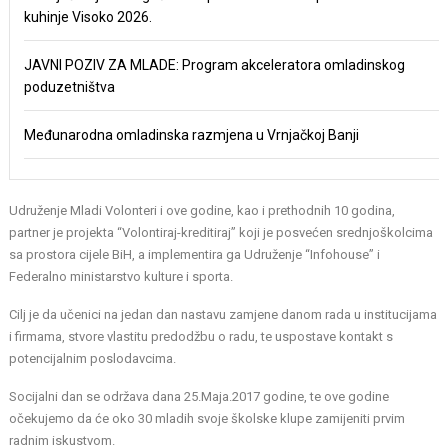
kuhinje Visoko 2026.
JAVNI POZIV ZA MLADE: Program akceleratora omladinskog
poduzetništva
Međunarodna omladinska razmjena u Vrnjačkoj Banji
Udruženje Mladi Volonteri i ove godine, kao i prethodnih 10 godina,
partner je projekta “Volontiraj-kreditiraj” koji je posvećen srednjoškolcima
sa prostora cijele BiH, a implementira ga Udruženje “Infohouse” i
Federalno ministarstvo kulture i sporta.
Cilj je da učenici na jedan dan nastavu zamjene danom rada u institucijama
i firmama, stvore vlastitu predodžbu o radu, te uspostave kontakt s
potencijalnim poslodavcima.
Socijalni dan se održava dana 25.Maja.2017 godine, te ove godine
očekujemo da će oko 30 mladih svoje školske klupe zamijeniti prvim
radnim iskustvom.