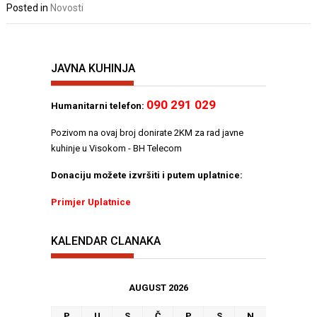
Posted in
Novosti
JAVNA KUHINJA
090 291 029
Humanitarni telefon:
Pozivom na ovaj broj donirate 2KM za rad javne
kuhinje u Visokom - BH Telecom
Donaciju možete izvršiti i putem uplatnice:
Primjer Uplatnice
KALENDAR CLANAKA
AUGUST 2026
P
U
S
Č
P
S
N