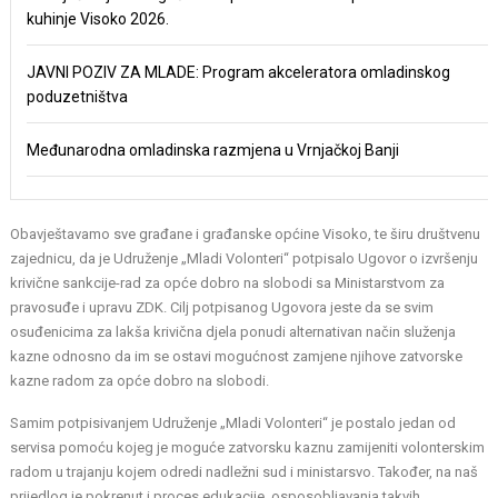
kuhinje Visoko 2026.
JAVNI POZIV ZA MLADE: Program akceleratora omladinskog
poduzetništva
Međunarodna omladinska razmjena u Vrnjačkoj Banji
Obavještavamo sve građane i građanske općine Visoko, te širu društvenu
zajednicu, da je Udruženje „Mladi Volonteri“ potpisalo Ugovor o izvršenju
krivične sankcije-rad za opće dobro na slobodi sa Ministarstvom za
pravosuđe i upravu ZDK. Cilj potpisanog Ugovora jeste da se svim
osuđenicima za lakša krivična djela ponudi alternativan način služenja
kazne odnosno da im se ostavi mogućnost zamjene njihove zatvorske
kazne radom za opće dobro na slobodi.
Samim potpisivanjem Udruženje „Mladi Volonteri“ je postalo jedan od
servisa pomoću kojeg je moguće zatvorsku kaznu zamijeniti volonterskim
radom u trajanju kojem odredi nadležni sud i ministarsvo. Također, na naš
prijedlog je pokrenut i proces edukacije, osposobljavanja takvih