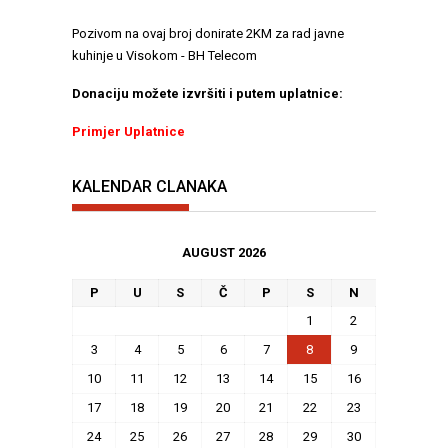
Pozivom na ovaj broj donirate 2KM za rad javne
kuhinje u Visokom - BH Telecom
Donaciju možete izvršiti i putem uplatnice:
Primjer Uplatnice
KALENDAR CLANAKA
AUGUST 2026
P
U
S
Č
P
S
N
1
2
3
4
5
6
7
8
9
10
11
12
13
14
15
16
17
18
19
20
21
22
23
24
25
26
27
28
29
30