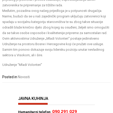
zatvorenika te pripremanje za tržište rada.
Međutim, pozadina ovog našeg prijedloga je u potpunosti drugačija.
Naime, budući da se u naš zajednički program uključuju zatvorenici koji
spadaju u socijalnu kategoriju stanovništva te su zbog takve situacije
odradili blaže krivično djelo zbog kojeg su osuđeni, željeli smo omogućiti
da se takve osobe osposobe i kvalitetenije pripreme za samostalan rad.
Ovim aktivnostima Udruženje „Mladi Volonteri“ postaje jedinstveno
Udruženje na prostoru Bosne i Hercegovine koji će pružati ove usluge.
Samim tim ponovo dokazuje svoju lidersku poziciju unutar nevladinog
sektora u Visokom, ali i šire.
Udruženje “Mladi Volonteri”
Posted in
Novosti
JAVNA KUHINJA
090 291 029
Humanitarni telefon: