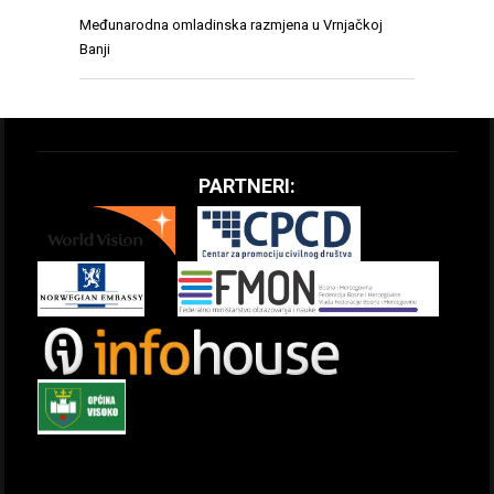
Međunarodna omladinska razmjena u Vrnjačkoj
Banji
PARTNERI: