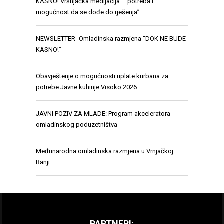
KASNO! Vršnjačka medijacija – potreba i
mogućnost da se dođe do rješenja”
NEWSLETTER -Omladinska razmjena “DOK NE BUDE
KASNO!”
Obavještenje o mogućnosti uplate kurbana za
potrebe Javne kuhinje Visoko 2026.
JAVNI POZIV ZA MLADE: Program akceleratora
omladinskog poduzetništva
Međunarodna omladinska razmjena u Vrnjačkoj
Banji
PARTNERI: