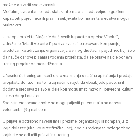
možete ostvariti svoje zamisli.
Međutim, evidentan je nedostatak informacija i nedovoljno izgrađeni
kapaciteti pojedinaca ili pravnih subjekata kojima se ta sredstva mogu i
realizovati.
U sklopu projekta “Jačanje društvenih kapaciteta općine Visoko”,
Udruženje “Mladi Volonteri” poziva sve zainteresovane kompanije,
predstavnike udruženja, organizacija civilnog društva ili pojedince koji žele
da nauče osnove pisanja i vođenja projekata, da se prijave na cjelodnevni
trening projektnog menadžmenta.
Učesnici će treningom steći osnovna znanja o načinu apliciranja i predaje
projekata donatorima te na taj način uspjeti da obezbjede početna ili
dodatna sredstva za svoje ideje koji mogu imati razvojni, privredni, kulturni
ili neki drugi karakter.
Sve zainteresovane osobe se mogu prijaviti putem maila na adresu
volonteribih@gmail.com.
U prijavi je potrebno navesti Ime i prezime, organizaciju ili kompaniju iz
koje dolazite (ukoliko niste fizičko lice), godinu rođenja te razloge zbog
kojih ste se odlučili prijaviti na trening.