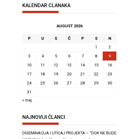
KALENDAR CLANAKA
AUGUST 2026
P
U
S
Č
P
S
N
1
2
3
4
5
6
7
8
9
10
11
12
13
14
15
16
17
18
19
20
21
22
23
24
25
26
27
28
29
30
31
« maj
NAJNOVIJI ČLANCI
DISEMINACIJA I UTICAJ PROJEKTA – “DOK NE BUDE