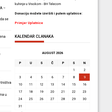
kuhinje u Visokom - BH Telecom
A –
Donaciju možete izvršiti i putem uplatnice:
 da se
Primjer Uplatnice
KALENDAR CLANAKA
ena
AUGUST 2026
e
e
P
U
S
Č
P
S
N
1
2
m
3
4
5
6
7
8
9
tništva
10
11
12
13
14
15
16
17
18
19
20
21
22
23
na u
24
25
26
27
28
29
30
31