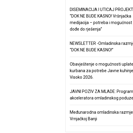
DISEMINACIJA I UTICAJ PROJEKT
“DOK NE BUDE KASNO! Vršnjačka
medijacija – potreba i mogućnost
dođe do rješenja”
NEWSLETTER -Omladinska razmj
“DOK NE BUDE KASNO!”
Obavještenje o mogućnosti uplat
kurbana za potrebe Javne kuhinj
Visoko 2026.
JAVNI POZIV ZA MLADE: Progra
akceleratora omladinskog poduze
Međunarodna omladinska razmje
Vrnjačkoj Banji