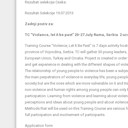
Rezultati selekcije Ceska:
Rezultati Selekcije 19.07.2013
Zadnji poziv za:
TC “Violance, let it be past” 20-27 July Ruma, Serbia 2 u
Training Course “Violence, Let It Be Past” is 7 days activity 
province of Vojvodina, Serbia. TC will gather 30 young leaders
European Union, Turkey and Croatia. Project is created in order t
and get experience in dealing with the different shapes of viol
The relationship of young people to violence has been a subject 
the main perpetrators of violence in everyday life, young peopl
society but are the ones which are more vulnerable on it and i
non-violence and human rights among young people can only b
participation. Learning from violence and learning about viole
perceptions and ideas about young people and about violence
Methods that will be used on this Training Course are various 
full participation and involvement of participants.
Application form