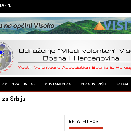
 - "DOK NE BUDE KASNO! Vršnjačka medijacija - potreba i mogućnos
APLICIRAJ ONLINE
POSTANI ČLAN
ČLANOVI PIŠU
GALERIJ
 za Srbiju
RELATED POST