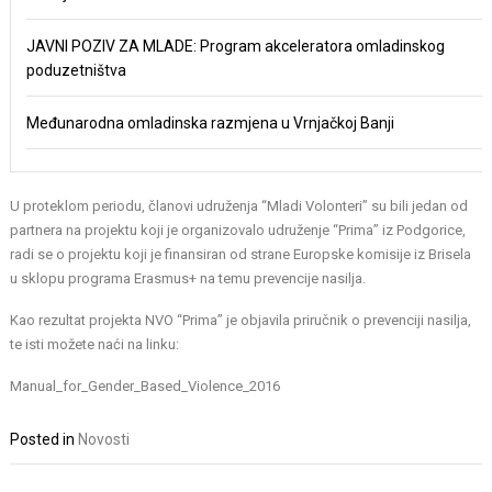
JAVNI POZIV ZA MLADE: Program akceleratora omladinskog
poduzetništva
Međunarodna omladinska razmjena u Vrnjačkoj Banji
U proteklom periodu, članovi udruženja “Mladi Volonteri” su bili jedan od
partnera na projektu koji je organizovalo udruženje “Prima” iz Podgorice,
radi se o projektu koji je finansiran od strane Europske komisije iz Brisela
u sklopu programa Erasmus+ na temu prevencije nasilja.
Kao rezultat projekta NVO “Prima” je objavila priručnik o prevenciji nasilja,
te isti možete naći na linku:
Manual_for_Gender_Based_Violence_2016
Posted in
Novosti