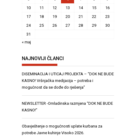
10
11
12
13
14
15
16
17
18
19
20
21
22
23
24
25
26
27
28
29
30
31
« maj
NAJNOVIJI ČLANCI
DISEMINACIJA I UTICAJ PROJEKTA – “DOK NE BUDE
KASNO! Vršnjačka medijacija – potreba i
mogućnost da se dođe do rješenja”
NEWSLETTER -Omladinska razmjena “DOK NE BUDE
KASNO!”
Obavještenje o mogućnosti uplate kurbana za
potrebe Javne kuhinje Visoko 2026.