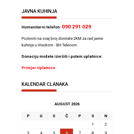
JAVNA KUHINJA
090 291 029
Humanitarni telefon:
Pozivom na ovaj broj donirate 2KM za rad javne
kuhinje u Visokom - BH Telecom
Donaciju možete izvršiti i putem uplatnice:
Primjer Uplatnice
KALENDAR CLANAKA
AUGUST 2026
P
U
S
Č
P
S
N
1
2
3
4
5
6
7
8
9