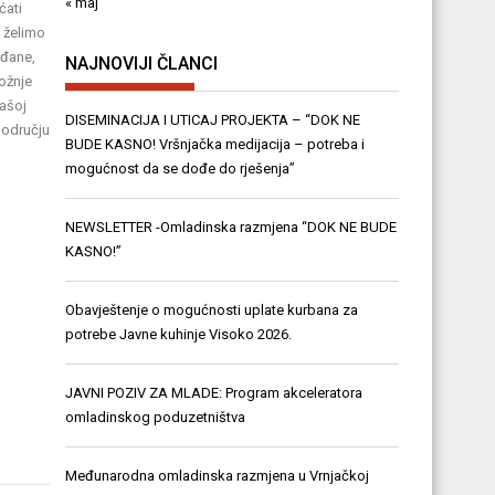
« maj
ćati
a želimo
ađane,
NAJNOVIJI ČLANCI
vožnje
našoj
DISEMINACIJA I UTICAJ PROJEKTA – “DOK NE
području
BUDE KASNO! Vršnjačka medijacija – potreba i
mogućnost da se dođe do rješenja”
NEWSLETTER -Omladinska razmjena “DOK NE BUDE
KASNO!”
Obavještenje o mogućnosti uplate kurbana za
potrebe Javne kuhinje Visoko 2026.
JAVNI POZIV ZA MLADE: Program akceleratora
omladinskog poduzetništva
Međunarodna omladinska razmjena u Vrnjačkoj