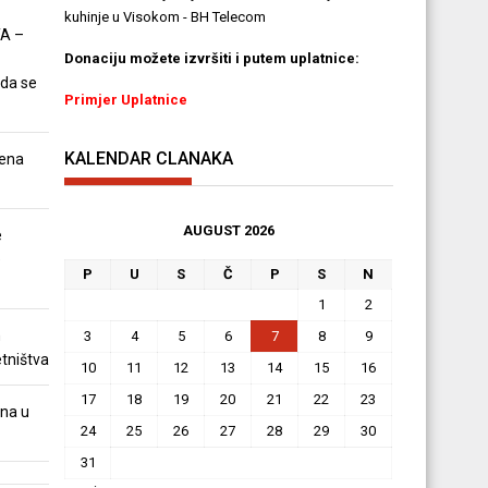
kuhinje u Visokom - BH Telecom
A –
Donaciju možete izvršiti i putem uplatnice:
 da se
Primjer Uplatnice
KALENDAR CLANAKA
ena
AUGUST 2026
e
e
P
U
S
Č
P
S
N
1
2
m
3
4
5
6
7
8
9
tništva
10
11
12
13
14
15
16
17
18
19
20
21
22
23
na u
24
25
26
27
28
29
30
31