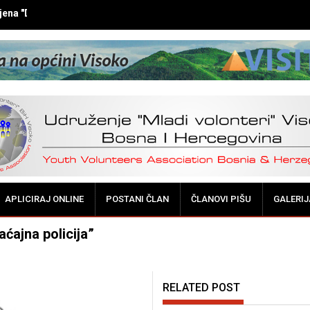
ena "DOK NE BUDE KASNO!"
APLICIRAJ ONLINE
POSTANI ČLAN
ČLANOVI PIŠU
GALERIJ
ćajna policija”
RELATED POST