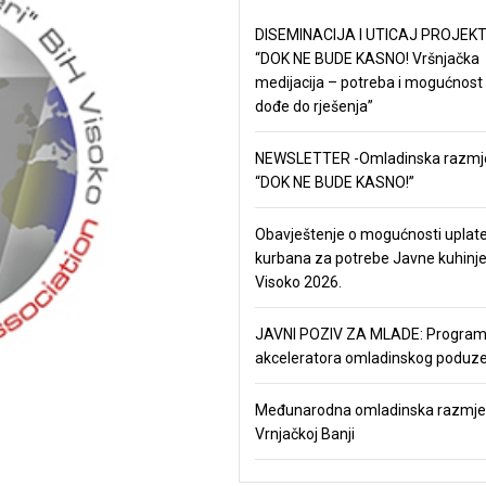
DISEMINACIJA I UTICAJ PROJEKT
“DOK NE BUDE KASNO! Vršnjačka
medijacija – potreba i mogućnost
dođe do rješenja”
NEWSLETTER -Omladinska razmj
“DOK NE BUDE KASNO!”
Obavještenje o mogućnosti uplat
kurbana za potrebe Javne kuhinj
Visoko 2026.
JAVNI POZIV ZA MLADE: Progra
akceleratora omladinskog poduze
Međunarodna omladinska razmje
Vrnjačkoj Banji