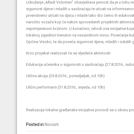
Udruženje „Mladi Volonteri“ obavještava javnost da je u toku rea
sigurnost djece i mladih u saobraćaju te uticati na informisano
prvenstveno uticati na djecu i mlade tako što ćemo ih edukov
naročito vozače koji će nakon sprovedenih projektnih aktivnost
neprimjerenom brzinom. U konačnici, ishodi ove inicijative ko
lokalnoj zajednici trenutno na nezavidnom nivou. Povećanje kul
Općine Visoko, te da poveća sigurnost djece, mladih i ostalih
Kroz projekat realizovat će se sljedeće aktivnosti:
Edukacija učesnika o sigurnosti u saobraćaju (27.8.2016., subo
Ulična akcija (29.8.2016., ponedjeljak, od 10h)
Ulični performans (31.8.2016., srijeda, od 10h)
Realizacija lokalne građanske inicijative provodi se u okviru pr
Posted in
Novosti