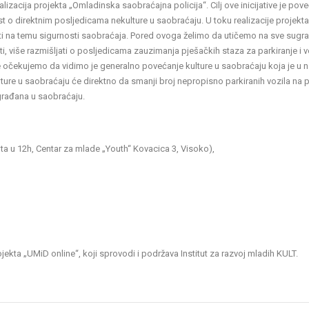
lizacija projekta „Omladinska saobraćajna policija“. Cilj ove inicijative je pove
st o direktnim posljedicama nekulture u saobraćaju. U toku realizacije projekt
ati na temu sigurnosti saobraćaja. Pored ovoga želimo da utičemo na sve sugr
i, više razmišljati o posljedicama zauzimanja pješačkih staza za parkiranje i 
je očekujemo da vidimo je generalno povećanje kulture u saobraćaju koja je u 
ture u saobraćaju će direktno da smanji broj nepropisno parkiranih vozila na 
 građana u saobraćaju.
ta u 12h, Centar za mlade „Youth“ Kovacica 3, Visoko),
ojekta „UMiD online“, koji sprovodi i podržava Institut za razvoj mladih KULT.