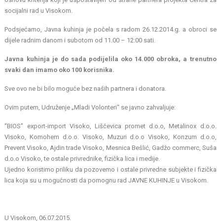
socijalni rad u Visokom.
Podsjećamo, Javna kuhinja je počela s radom 26.12.2014.g. a obroci se
dijele radnim danom i subotom od 11.00 – 12:00 sati.
Javna kuhinja je do sada podijelila oko 14.000 obroka, a trenutno
svaki dan imamo oko 100 korisnika.
Sve ovo ne bi bilo moguće bez naših partnera i donatora.
Ovim putem, Udruženje „Mladi Volonteri“ se javno zahvaljuje:
“BIOS” export-import Visoko, Lišćevica promet d.o.o, Metalinox d.o.o.
Visoko, Komohem d.o.o. Visoko, Muzuri d.o.o Visoko, Konzum d.o.o,
Prevent Visoko, Ajdin trade Visoko, Mesnica Bešlić, Gadžo commerc, Suša
d.o.o Visoko, te ostale privrednike, fizička lica i medije.
Ujedno koristimo priliku da pozovemo i ostale privredne subjekte i fizička
lica koja su u mogućnosti da pomognu rad JAVNE KUHINJE u Visokom.
U Visokom, 06.07.2015.