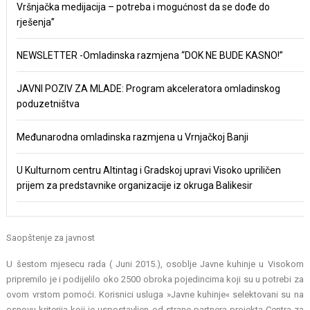
Vršnjačka medijacija – potreba i mogućnost da se dođe do
rješenja”
NEWSLETTER -Omladinska razmjena “DOK NE BUDE KASNO!”
JAVNI POZIV ZA MLADE: Program akceleratora omladinskog
poduzetništva
Međunarodna omladinska razmjena u Vrnjačkoj Banji
U Kulturnom centru Altintag i Gradskoj upravi Visoko upriličen
prijem za predstavnike organizacije iz okruga Balikesir
Saopštenje za javnost
U šestom mjesecu rada ( Juni 2015.), osoblje Javne kuhinje u Visokom
pripremilo je i podijelilo oko 2500 obroka pojedincima koji su u potrebi za
ovom vrstom pomoći. Korisnici usluga »Javne kuhinje« selektovani su na
osnovu kriterija koji je uspostavljen od strane partnera projekta Centra za