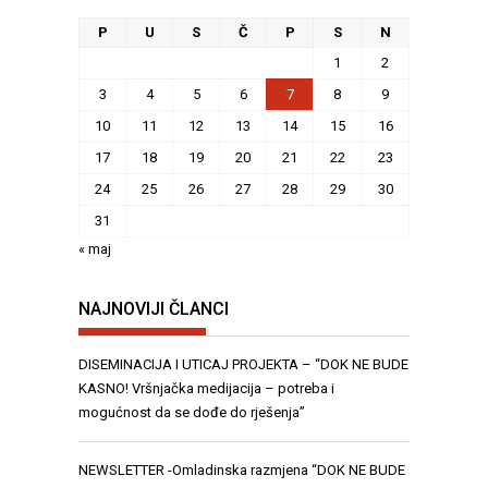
P
U
S
Č
P
S
N
1
2
3
4
5
6
7
8
9
10
11
12
13
14
15
16
17
18
19
20
21
22
23
24
25
26
27
28
29
30
31
« maj
NAJNOVIJI ČLANCI
DISEMINACIJA I UTICAJ PROJEKTA – “DOK NE BUDE
KASNO! Vršnjačka medijacija – potreba i
mogućnost da se dođe do rješenja”
NEWSLETTER -Omladinska razmjena “DOK NE BUDE