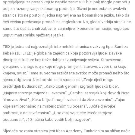
opredjeljenju za posao koji te najviše zanima, ili bi ti pak moglo pomoći u
boljem razumijevanju izabranog područja. Glavni je nedostatak ovakvih
stranica što ne postoji nijedna napravljena na bosanskom jeziku, tako da
ćeš većinu predavanja pronaći na engleskom. No, gledaj vedriju stranu: ne
samo što ćeš saznati zabavne, zanimljive i korisne informacije, nego ćeš
usput imati i priliku vježbanja jezika!
TED
je jedna od najpoznatijih internetskih stranica ovakvog tipa. Sami za
sebe kažu : „TED je globalna zajednica koja pozdravlja ljude iz svake
discipline i kulture koji traže dublje razumijevanje svijeta. Stravstveno
vjerujemo u snagu ideja koje mogu promijeniti stavove, živote i, na kraju
krajeva, svijet.“ Teme su veoma različite te svatko može pronaći nešto što
njemu odgovara. Neki od videa na stranici su: „Tvoje riječi mogu
predvidjeti budućnost“, „Kako čitati genom i izgraditi ljudsko biće“,
„Najmisterioznija zvijezda u svemiru“, „Čarobni sastojak koji dovodi Pixar
filmove u život“, „Kako bi ljudi mogli evaluirati da žive u svemiru“, „Tajne
koje sam pronašao na misterioznom tlu oceana“, „Učite djevojke
hrabrosti, a ne savršenstvu“, „Upoznaj svijetleće leteće strojeve
budućnosti“, „10 načina kako voditi bolji razgovor“.
Sljedeća poznata stranica jest
Khan Academy
. Funkcionira na sličan način